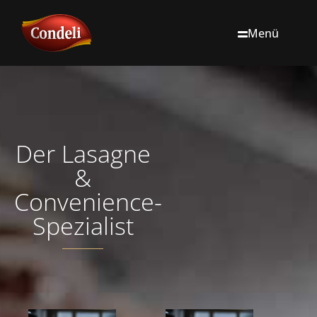
Menü
Der Lasagne
&
Convenience-
Spezialist