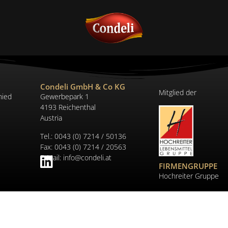
Condeli GmbH & Co KG
Mitglied der
hied
Gewerbepark 1
4193 Reichenthal
Austria
Tel.:
0043 (0) 7214 / 50136
Fax: 0043 (0) 7214 / 20563
E-Mail:
info@condeli.at
FIRMENGRUPPE
Hochreiter Gruppe